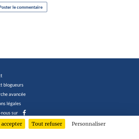
ct
t blogueurs
rche avancée
ns légales
-nous sur
 accepter
Tout refuser
Personnaliser
6 © Albin Michel Imaginaire - Tous droits réservés