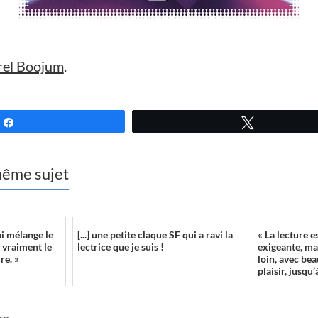
urel Boojum
.
Partagez
Tweetez
 même sujet
ui mélange le
[...] une petite claque SF qui a ravi la
« La lecture es
t vraiment le
lectrice que je suis !
exigeante, ma
re. »
loin, avec be
plaisir, jusqu’