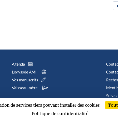
Agenda
Conta
L’odyssée AMI
Contac
Vos manuscrits
Reche
Vaisseau-mère
Mentio
Suivez
Tout
sation de services tiers pouvant installer des cookies
202
Politique de confidentialité