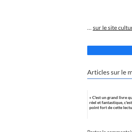
//
…
sur le site cult
//
Articles sur le
« C'est un grand livre q
réel et fantastique, c'es
point fort de cette lectu