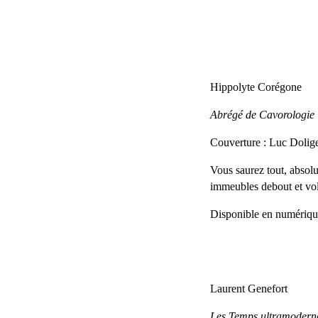
//
Hippolyte Corégone
Abrégé de Cavorologie
Couverture : Luc Dolig
Vous saurez tout, absolum
immeubles debout et vol
Disponible en numérique
Laurent Genefort
Les Temps ultramodern