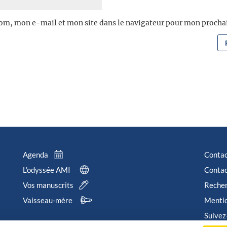
om, mon e-mail et mon site dans le navigateur pour mon proch
Agenda
Conta
L’odyssée AMI
Contac
Vos manuscrits
Reche
Vaisseau-mère
Mentio
Suivez