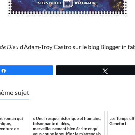
 de Dieu
d’Adam-Troy Castro sur le blog Blogger in fab
Partagez
Tweetez
 même sujet
nt roman qui
« Une fresque historique et humaine,
Les Temps ul
hique,
foisonnante d’idées,
Genefort
venture de
merveilleusement bien écrite et qui
vous coupe le souffle : je m’attendais