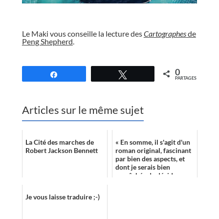
//
Le Maki vous conseille la lecture des
Cartographes
de
Peng Shepherd
.
//
0
Partagez
Tweetez
PARTAGES
Articles sur le même sujet
La Cité des marches de
« En somme, il s'agit d'un
Robert Jackson Bennett
roman original, fascinant
par bien des aspects, et
dont je serais bien
empêchée de décider
dans quel genre de
l'imaginaire ...
Je vous laisse traduire ;-)