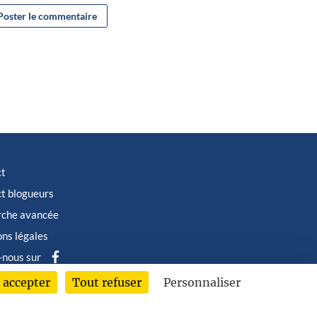
ct
t blogueurs
rche avancée
ns légales
-nous sur
 accepter
Tout refuser
Personnaliser
6 © Albin Michel Imaginaire - Tous droits réservés