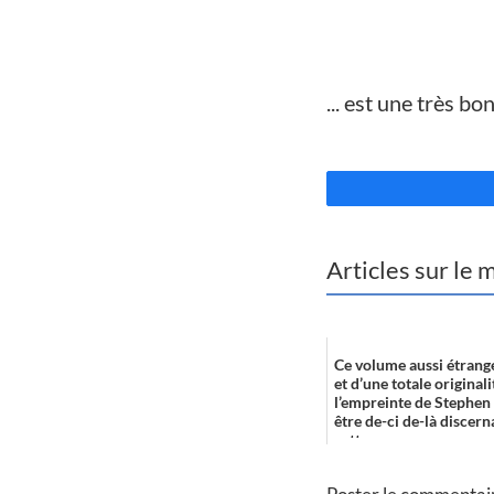
//
.
.. est une très bo
//
Articles sur le
Ce volume aussi étrang
et d’une totale original
l’empreinte de Stephen
être de-ci de-là discer
cette ...