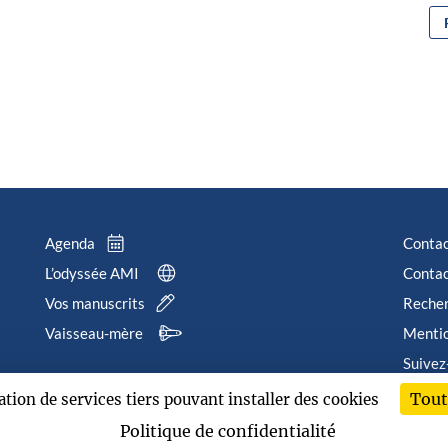
Agenda
Conta
L’odyssée AMI
Contac
Vos manuscrits
Reche
Vaisseau-mère
Mentio
Suivez
Tout
sation de services tiers pouvant installer des cookies
202
Politique de confidentialité