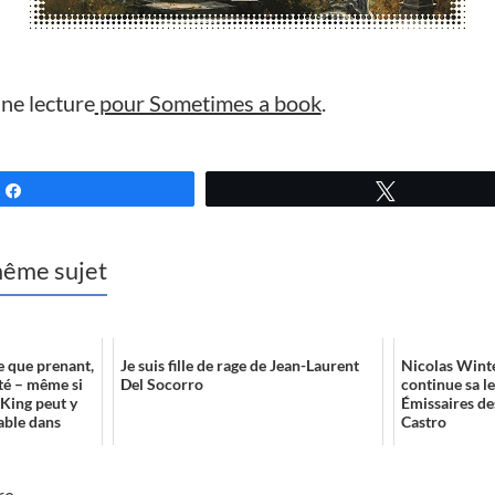
nne lecture
pour Sometimes a book
.
Partagez
Tweetez
 même sujet
e que prenant,
Je suis fille de rage de Jean-Laurent
Nicolas Winte
ité – même si
Del Socorro
continue sa l
 King peut y
Émissaires d
nable dans
Castro