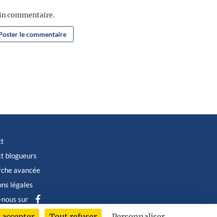
ain commentaire.
ct
t blogueurs
rche avancée
ns légales
-nous sur
 accepter
Tout refuser
Personnaliser