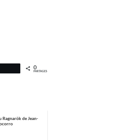
0
PARTAGES
u Ragnarök de Jean-
Socorro