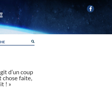
agit d’un coup
t chose faite,
t ! »