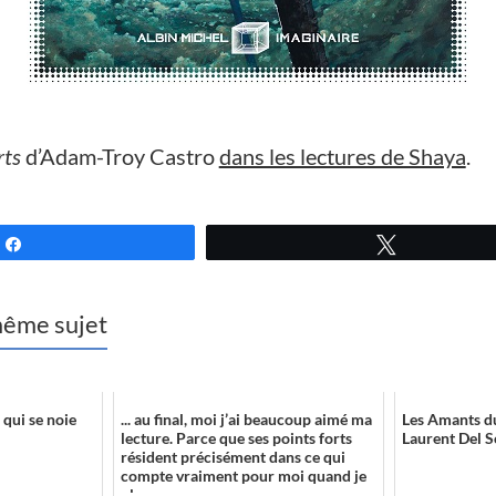
rts
d’Adam-Troy Castro
dans les lectures de Shaya
.
Partagez
Tweetez
 même sujet
 qui se noie
... au final, moi j’ai beaucoup aimé ma
Les Amants d
lecture. Parce que ses points forts
Laurent Del 
résident précisément dans ce qui
compte vraiment pour moi quand je
plonge ...