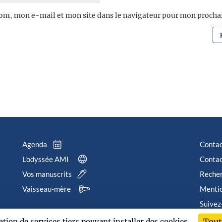
om, mon e-mail et mon site dans le navigateur pour mon proch
Agenda
Conta
L’odyssée AMI
Contac
Vos manuscrits
Reche
Vaisseau-mère
Mentio
Suivez
Tout
sation de services tiers pouvant installer des cookies