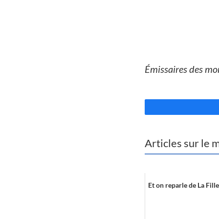
//
Émissaires des mo
//
Articles sur le
Et on reparle de La Fille