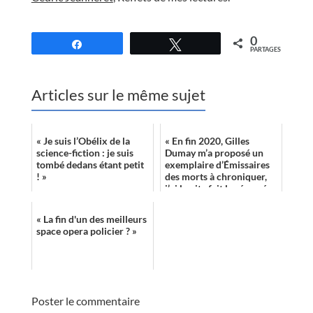
//
0
Partagez
Tweetez
PARTAGES
Articles sur le même sujet
« Je suis l’Obélix de la
« En fin 2020, Gilles
science-fiction : je suis
Dumay m’a proposé un
tombé dedans étant petit
exemplaire d’Émissaires
! »
des morts à chroniquer,
j’ai lu vite fait le résumé
avec « Space Opera », «
Corps d...
« La fin d'un des meilleurs
space opera policier ? »
Poster le commentaire