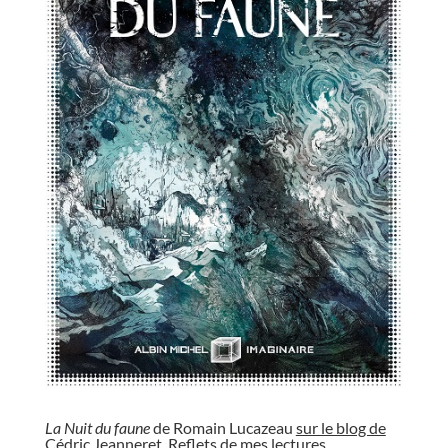
//
La Nuit du faune
de Romain Lucazeau
sur le blog de
Cédric Jeanneret
, Reflets de mes lectures.