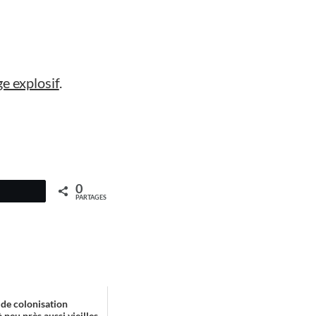
e explosif
.
0
PARTAGES
 de colonisation
à peu près aussi vieilles