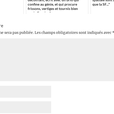
confine au génie, et qui procure
que la SF..."
frissons, vertiges et tournis bien
après l’avoir clos....
re
ne sera pas publiée.
Les champs obligatoires sont indiqués avec