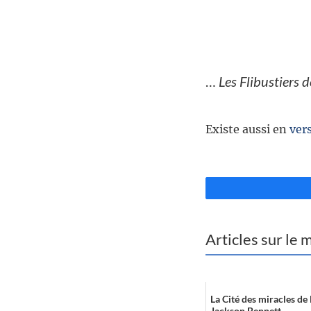
//
…
Les Flibustiers 
//
Existe aussi en
vers
//
Articles sur le
La Cité des miracles de
Jackson Bennett