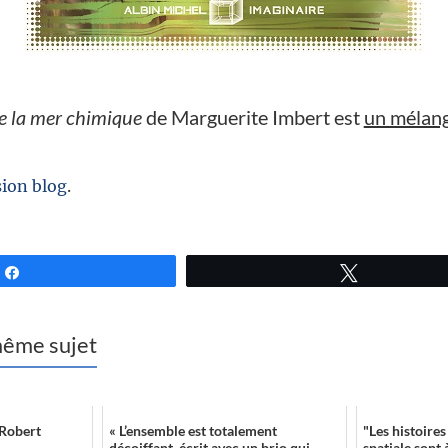
de la mer chimique
de Marguerite Imbert est
un mélang
ion blog
.
Partagez
Tweetez
 même sujet
 Robert
« L’ensemble est totalement
"Les histoires
décoiffant, écrit avec un brio qui
spatiale sont 