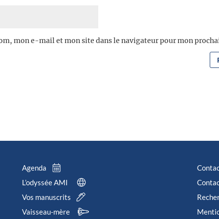
om, mon e-mail et mon site dans le navigateur pour mon proch
Agenda
Conta
L’odyssée AMI
Contac
Vos manuscrits
Reche
Vaisseau-mère
Mentio