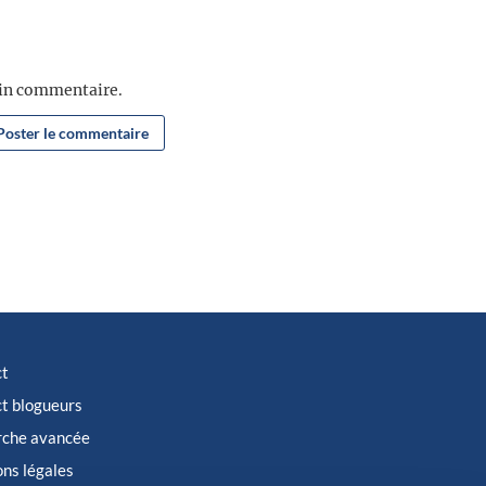
ain commentaire.
ct
t blogueurs
rche avancée
ns légales