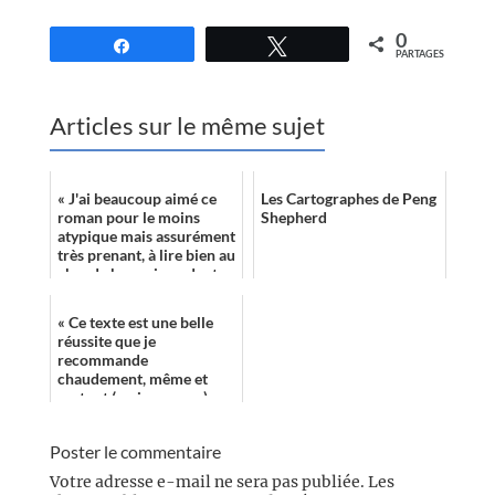
0
Partagez
Tweetez
PARTAGES
Articles sur le même sujet
« J'ai beaucoup aimé ce
Les Cartographes de Peng
roman pour le moins
Shepherd
atypique mais assurément
très prenant, à lire bien au
chaud chez soi pendant
qu'une tempête bat son
plein ...
« Ce texte est une belle
réussite que je
recommande
chaudement, même et
surtout (mais pas que)
aux novices du genre
science-fiction puisqu’il
Poster le commentaire
se veut ...
Votre adresse e-mail ne sera pas publiée.
Les