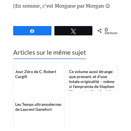
(En somme, c’est Morgane par Morgan 😉
//
0
Partagez
Tweetez
PARTAGES
Articles sur le même sujet
Jour Zéro de C. Robert
Ce volume aussi étrange
Cargill
que prenant, et d’une
totale originalité – même
si l’empreinte de Stephen
King peut y être de-ci de-
là discernable dans cette
...
Les Temps ultramodernes
de Laurent Genefort