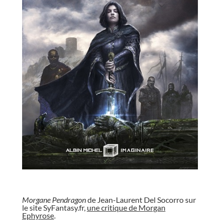
//
Morgane Pendragon
de Jean-Laurent Del Socorro sur
le site SyFantasy.fr,
une critique de Morgan
Ephyrose
.