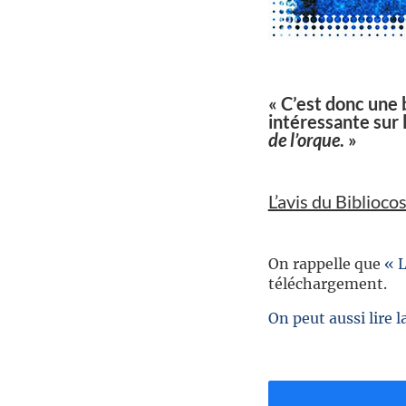
//
« C’est donc une 
intéressante sur
de l’orque
. »
//
L’avis du Biblioco
//
On rappelle que
« 
téléchargement.
On peut aussi lire la
//