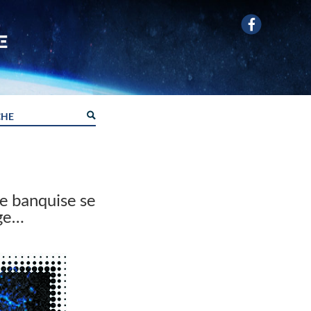
e banquise se
age…