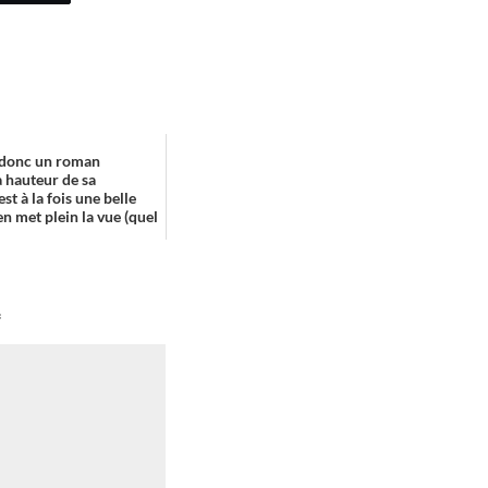
 donc un roman
a hauteur de sa
est à la fois une belle
n met plein la vue (quel
e ...
*