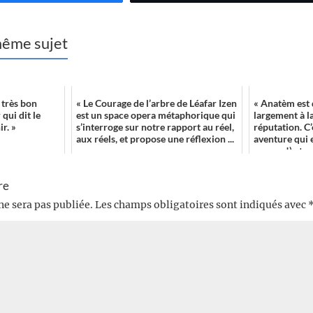
 même sujet
 très bon
« Le Courage de l’arbre de Léafar Izen
« Anatèm est
qui dit le
est un space opera métaphorique qui
largement à l
r. »
s’interroge sur notre rapport au réel,
réputation. C’
aux réels, et propose une réflexion ...
aventure qui e
voyage !) et un
re
ne sera pas publiée.
Les champs obligatoires sont indiqués avec