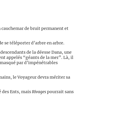
 un cauchemar de bruit permanent et
de se téléporter d’arbre en arbre.
es descendants de la déesse Dana, une
 appelés “géants de la mer”. Là, il
d masqué par d’impénétrables
umains, le Voyageur devra mériter sa
é des Ents, mais
Rivages
pourrait sans