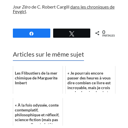
Jour Zéro
de C. Robert Cargill
dans les chroniques de
Feygirl
.
//
0
Partagez
Tweetez
PARTAGES
Articles sur le même sujet
Les Flibustiers de la mer
« Je pourrais encore
chimique de Marguerite
passer des heures à vous
Imbert
dire combien ce livre est
incroyable, mais je crois
que le plus simple, c'est
que vous le lisiez ! »
« À la fois odyssée, conte
contemplatif,
philosophique et réflexif,
science-fiction (mais pas
que car elle est plutôt un