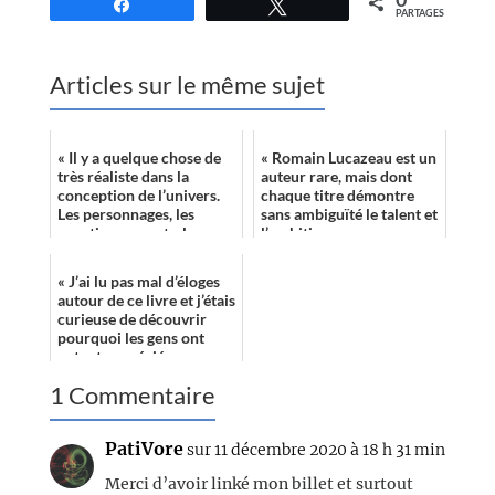
Partagez
Tweetez
PARTAGES
Articles sur le même sujet
« Il y a quelque chose de
« Romain Lucazeau est un
très réaliste dans la
auteur rare, mais dont
conception de l’univers.
chaque titre démontre
Les personnages, les
sans ambiguïté le talent et
questionnements, les
l’ambition. »
péripéties… C’est
fascinant et très...
« J’ai lu pas mal d’éloges
autour de ce livre et j’étais
curieuse de découvrir
pourquoi les gens ont
autant apprécié ce roman.
Je n’ai pas été déçue !...
1 Commentaire
PatiVore
sur 11 décembre 2020 à 18 h 31 min
Merci d’avoir linké mon billet et surtout