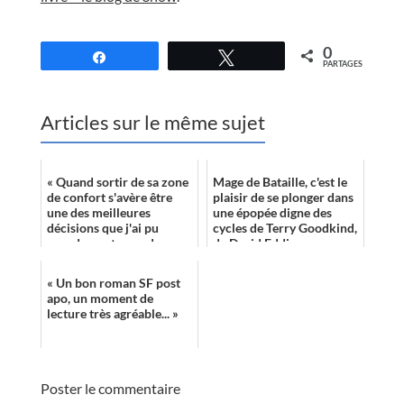
//
0
Partagez
Tweetez
PARTAGES
Articles sur le même sujet
« Quand sortir de sa zone
Mage de Bataille, c'est le
de confort s'avère être
plaisir de se plonger dans
une des meilleures
une épopée digne des
décisions que j'ai pu
cycles de Terry Goodkind,
prendre en terme de
de David Eddings ou
lecture ! Le livre de M,
encore de Robin Hobb. A
roman post-apo...
l'ima...
« Un bon roman SF post
apo, un moment de
lecture très agréable... »
Poster le commentaire