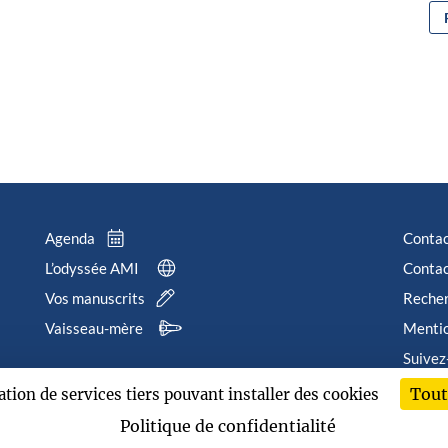
Agenda
Conta
L’odyssée AMI
Contac
Vos manuscrits
Reche
Vaisseau-mère
Mentio
Suivez
Tout
sation de services tiers pouvant installer des cookies
202
Politique de confidentialité