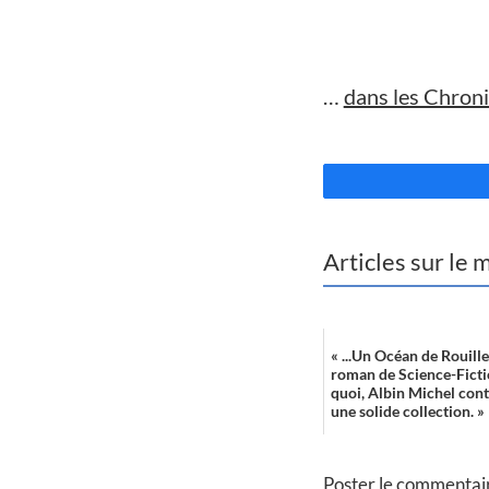
//
…
dans les Chroni
//
Articles sur le
« ...Un Océan de Rouill
roman de Science-Fict
quoi, Albin Michel cont
une solide collection. »
Poster le commentai