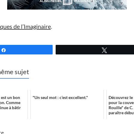
ques de l’Imaginaire
.
Partagez
Tweetez
 même sujet
e est un bon
"Un seul mot : c’est excellent."
Découvrez le 
ion. Comme
pour la couve
inue à bâtir
Rouille" de C.
paraître débu
re