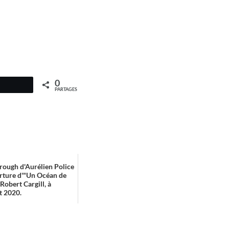
0
PARTAGES
rough d'Aurélien Police
rture d'"Un Océan de
 Robert Cargill, à
t 2020.