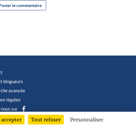
ct
t blogueurs
rche avancée
ns légales
-nous sur
 accepter
Tout refuser
Personnaliser
6 © Albin Michel Imaginaire - Tous droits réservés