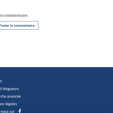
ain commentaire.
ct
t blogueurs
rche avancée
ns légales
-nous sur