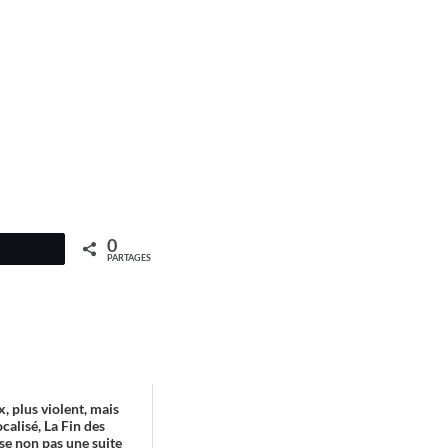
0
PARTAGES
, plus violent, mais
calisé, La Fin des
se non pas une suite