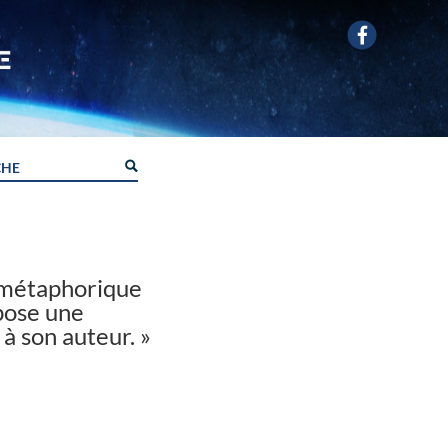
a métaphorique
opose une
 à son auteur. »