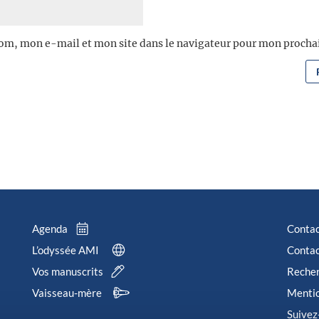
om, mon e-mail et mon site dans le navigateur pour mon proch
Agenda
Conta
L’odyssée AMI
Contac
Vos manuscrits
Reche
Vaisseau-mère
Mentio
Suivez