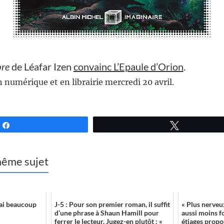
bre
de Léafar Izen
convainc L’Epaule d’Orion
.
 numérique et en librairie mercredi 20 avril.
Partagez
Tweetez
 même sujet
'ai beaucoup
J-5 : Pour son premier roman, il suffit
« Plus nerveux
d’une phrase à Shaun Hamill pour
aussi moins fo
ferrer le lecteur. Jugez-en plutôt : «
étiages propo