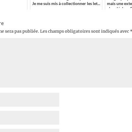
Je me suis mis à collectionner les let...
mais une exte
abordé dans Ri
re
ne sera pas publiée.
Les champs obligatoires sont indiqués avec