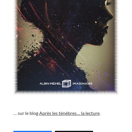
//
… sur le blog
Après les ténèbres… la lecture
.
//