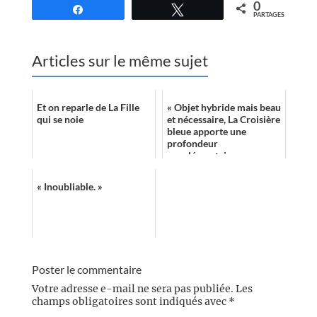
0
Partagez
Tweetez
PARTAGES
Articles sur le même sujet
Et on reparle de La Fille
« Objet hybride mais beau
qui se noie
et nécessaire, La Croisière
bleue apporte une
profondeur
supplémentaire aux
Temps ultramodernes. »
« Inoubliable. »
Poster le commentaire
Votre adresse e-mail ne sera pas publiée.
Les
champs obligatoires sont indiqués avec
*