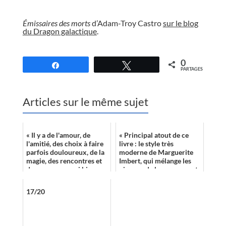
//
Émissaires des morts
d’Adam-Troy Castro
sur le blog
du Dragon galactique
.
//
0
Partagez
Tweetez
PARTAGES
Articles sur le même sujet
« Il y a de l'amour, de
« Principal atout de ce
l'amitié, des choix à faire
livre : le style très
parfois douloureux, de la
moderne de Marguerite
magie, des rencontres et
Imbert, qui mélange les
des voyages aussi bien
niveaux de langage, argot
physique qu'intérieur. B...
et verlan compris, va sans
cesse...
17/20