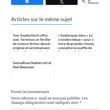
0
Partagez
Tweetez
PARTAGES
Articles sur le même sujet
Tom Sweterlitsch offre
« Embarquez dans « La
avec Terminus un thriller
croisière bleue » pour y
de science-fiction abouti,
vivre de grandes choses,
original et extrêmement
connaître le souffle de
riche – il est question de
l’aventure, le tout grâce à
voyage dans le temps, d...
la cavorite toute
puissant...
GennaRose Nethercott et
Ned Beauman
Poster le commentaire
Votre adresse e-mail ne sera pas publiée.
Les
champs obligatoires sont indiqués avec
*