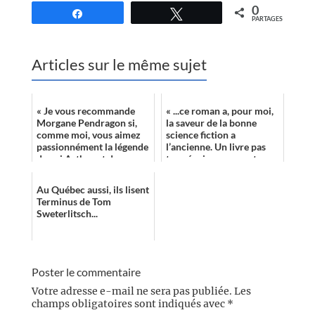
0
Partagez
Tweetez
PARTAGES
Articles sur le même sujet
« Je vous recommande
« ...ce roman a, pour moi,
Morgane Pendragon si,
la saveur de la bonne
comme moi, vous aimez
science fiction a
passionnément la légende
l’ancienne. Un livre pas
du roi Arthur et de ses
trop épais, conçu autour
compagnons. »
d’une idée simple mais
forte, ave...
Au Québec aussi, ils lisent
Terminus de Tom
Sweterlitsch...
Poster le commentaire
Votre adresse e-mail ne sera pas publiée.
Les
champs obligatoires sont indiqués avec
*