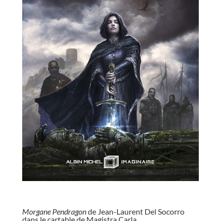
//
Morgane Pendragon
de Jean-Laurent Del Socorro
dans le cartable de Magistra Carla
.