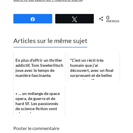
//
0
Partagez
Tweetez
PARTAGES
Articles sur le même sujet
En plus d'offrir un thriller
"C’est un récit très
addictif, Tom Sweterlitsch
humain que j’ai
joue avec le temps de
découvert, avec un final
manière fascinante.
surprenant et de belles
rencontres !"
« ... un mélange de space
opera, de guerre et de
hard SF. Les passionnés
de science-fiction vont
adorer :) »
Poster le commentaire