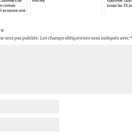
g Commercial
Hurley
Gauthier Guil
’un roman
jusqu'au 31 jui
il propose une
re
ne sera pas publiée.
Les champs obligatoires sont indiqués avec