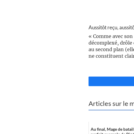
//
Aussitôt reçu, aussitô
« Comme avec son r
décomplexé, drôle 
au second plan (ell
ne constituent clai
//
Articles sur le
Au final, Mage de batail