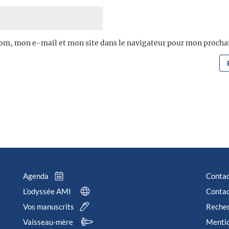
om, mon e-mail et mon site dans le navigateur pour mon proch
Agenda
Conta
L’odyssée AMI
Contac
Vos manuscrits
Reche
Vaisseau-mère
Mentio