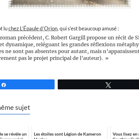
t lu
chez L’Épaule d’Orion
, qui s’est beaucoup amusé :
oman précédent, C. Robert Gargill propose un récit de S
et dynamique, reléguant les grandes réflexions métaphys
es ne sont pas absentes pour autant, mais n’apparaissent
rement pas le projet principal de l’auteur). »
Partagez
Tweetez
 même sujet
le se révèle un
Les étoiles sont Légion de Kameron
Vous lisez en