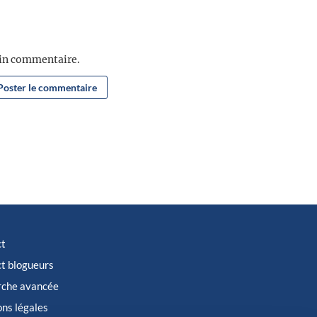
ain commentaire.
ct
t blogueurs
rche avancée
ns légales