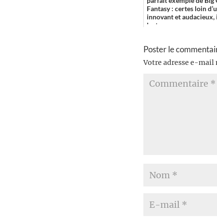
parfait exemple de Bi
Fantasy : certes loin d
innovant et audacieux, 
lectu...
Poster le commentai
Votre adresse e-mail 