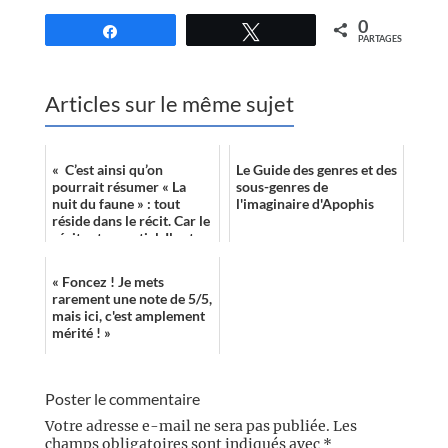
0
Partagez
Tweetez
PARTAGES
Articles sur le même sujet
« C’est ainsi qu’on
Le Guide des genres et des
pourrait résumer « La
sous-genres de
nuit du faune » : tout
l'imaginaire d'Apophis
réside dans le récit. Car le
récit est essentiel. Il est au
centre de ce roman. Il e...
« Foncez ! Je mets
rarement une note de 5/5,
mais ici, c'est amplement
mérité ! »
Poster le commentaire
Votre adresse e-mail ne sera pas publiée.
Les
champs obligatoires sont indiqués avec
*