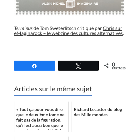
//
Terminus
de Tom Sweterlitsch critiqué par
Chris sur
eMaginarock – le webzine des cultures alternatives
.
//
0
Partagez
Tweetez
PARTAGES
Articles sur le même sujet
« Tout ça pour vous dire
Richard Lecastor du blog
que le deuxième tome ne
des Mille mondes
fait pas de la figuration,
qu’il est aussi bon que le
premier, même si l’effet
de la découverte n’est...