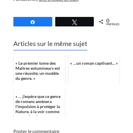
//
0
Partagez
Tweetez
PARTAGES
Articles sur le même sujet
« Le premier tome des
« …un roman captivant... »
Maitres enlumineurs est
une réussite, un modèle
du genre. »
« … j’espère que ce genre
de romans amènera
l’impulsion à protéger la
Nature, à la voir comme
une amie, et non une
entité à dominer,
contrôler. »
Poster le commentaire