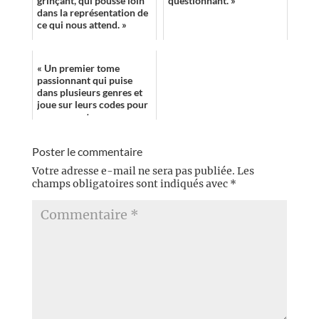
grinçant, qui pousse loin
questionnant. »
dans la représentation de
ce qui nous attend. »
« Un premier tome
passionnant qui puise
dans plusieurs genres et
joue sur leurs codes pour
nous raconter une
histoire palpitante qui
n’oublie ni le fo...
Poster le commentaire
Votre adresse e-mail ne sera pas publiée.
Les
champs obligatoires sont indiqués avec
*