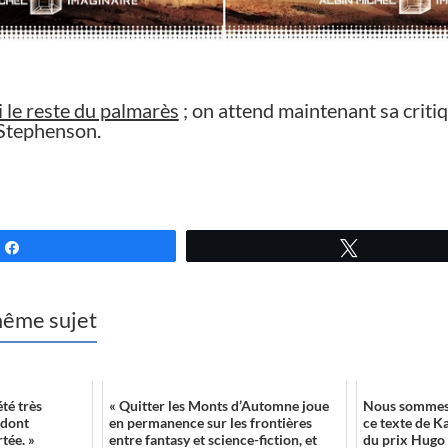
i le reste du palmarès
; on attend maintenant sa criti
 Stephenson.
Partagez
Tweetez
 même sujet
té très
« Quitter les Monts d’Automne joue
Nous sommes 
 dont
en permanence sur les frontières
ce texte de K
tée. »
entre fantasy et science-fiction, et
du prix Hugo e