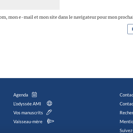
om, mon e-mail et mon site dans le navigateur pour mon proch
Agenda
Conta
L’odyssée AMI
Contac
Vos manuscrits
Reche
Vaisseau-mère
Mentio
Suivez