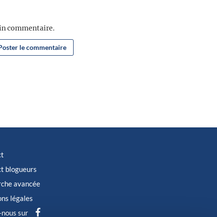
ain commentaire.
ct
t blogueurs
rche avancée
ns légales
-nous sur