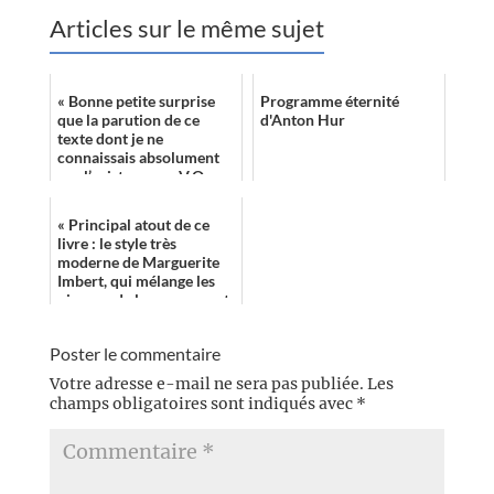
Articles sur le même sujet
« Bonne petite surprise
Programme éternité
que la parution de ce
d'Anton Hur
texte dont je ne
connaissais absolument
pas l’existence en V.O. »
« Principal atout de ce
livre : le style très
moderne de Marguerite
Imbert, qui mélange les
niveaux de langage, argot
et verlan compris, va sans
cesse...
Poster le commentaire
Votre adresse e-mail ne sera pas publiée.
Les
champs obligatoires sont indiqués avec
*