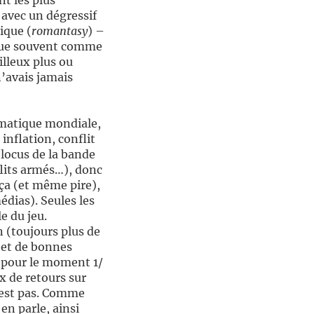
t les plus
 avec un dégressif
que (
romantasy
) –
due souvent comme
lleux plus ou
’avais jamais
imatique mondiale,
nflation, conflit
locus de la bande
flits armés…), donc
ça (et même pire),
édias). Seules les
e du jeu.
n (toujours plus de
r et de bonnes
 pour le moment 1/
x de retours sur
 est pas. Comme
en parle, ainsi