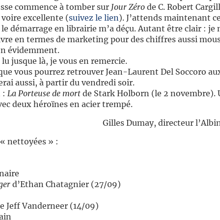
resse commence à tomber sur
Jour Zéro
de C. Robert Cargil
 voire excellente (
suivez le lien
). J’attends maintenant ce
 le démarrage en librairie m’a déçu. Autant être clair : je n
e livre en termes de marketing pour des chiffres aussi mous
bien évidemment.
lu jusque là, je vous en remercie.
 que vous pourrez retrouver Jean-Laurent Del Soccoro aux 
erai aussi, à partir du vendredi soir.
 :
La Porteuse de mort
de Stark Holborn (le 2 novembre). 
ec deux héroïnes en acier trempé.
Gilles Dumay, directeur l’Alb
 « nettoyées » :
naire
ger
d’Ethan Chatagnier (27/09)
e Jeff Vanderneer (14/09)
ain