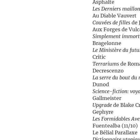
Asphalte
Les Derniers maillo
Au Diable Vauvert
Couvées de filles
de 
Aux Forges de Vulc
Simplement immort
Bragelonne
Le Ministère du futu
Critic
Terrariums
de Roma
Decrescenzo
La serre du bout du
Dunod
Science-fiction: voy
Gallmeister
Upgrade
de Blake C
Gephyre
Les Formidables Ave
Fuentealba (11/10)
Le Bélial Parallaxe
Dictionnaire utopiqu