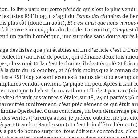
on, le livre paru sur cette période qui s’est le plus vend
 les listes RSF blog, il s’agit du
Temps des chimères
de Ber
is plus tôt (donc fin août),
Et c’est ainsi que nous vivrons
fait encore mieux, plus du double. Par contre,
Conquest
d
rend un gadin homérique, une surprise sans doute après l
e des listes que j’ai établies en fin d’article c’est
L’Enso
 collector) au Livre de poche, qui démarre deux fois mie
ger
, chez moi. Et là c’est le drame, il s’est écoulé 21 foi
à la date du 26 octobre, et 46 fois moins que le roman 
la liste RSF blog se sont écoulés à moins de 1000 exempla
mplaires vendus environ. Ça pique un peu. Après il faut re
en tant que tel c’est du marathon et il n’est pas rare (si
 vite) de voir ses ventes s’étaler sur 18, 24 et parfois 36
marrer très tardivement, c’est précisément ce qui était ar
Émilie Querbalec. Ou au contraire, un bon démarrage peu
des ventes (j’ai eu ça aussi, je préfère oublier, ne pas ci
part Brandon Sanderson (et c’est loin d’être l’émeute) il
 n’y a pas de bonne surprise, tous éditeurs confondus, c’es