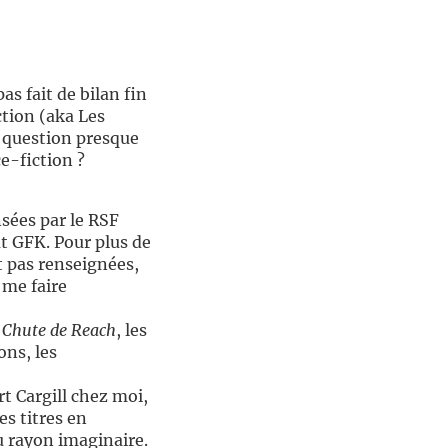
pas fait de bilan fin
ction (aka Les
 question presque
e-fiction ?
sées par le RSF
ut GFK. Pour plus de
nt pas renseignées,
 me faire
 Chute de Reach
, les
ons, les
t Cargill chez moi,
s titres en
du rayon imaginaire.