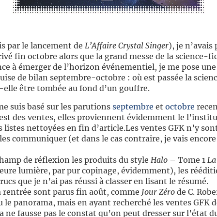
is par le lancement de
L’Affaire Crystal Singer
), je n’avais 
rivé fin octobre alors que la grand messe de la science-fi
e à émerger de l’horizon événementiel, je me pose une
ise de bilan septembre-octobre : où est passée la scienc
elle être tombée au fond d’un gouffre.
e suis basé sur les parutions
septembre
et
octobre
recen
 est des ventes, elles proviennent évidemment le l’instit
les listes nettoyées en fin d’article.Les ventes GFK n’y so
les communiquer (et dans le cas contraire, je vais encore
champ de réflexion les produits du style
Halo
– Tome 1
La
ure lumière, par pur copinage, évidemment), les rééditi
rucs que je n’ai pas réussi à classer en lisant le résumé.
la rentrée sont parus fin août, comme
Jour Zéro
de C. Rober
u le panorama, mais en ayant recherché les ventes GFK de
ça ne fausse pas le constat qu’on peut dresser sur l’état 