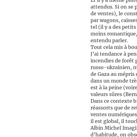
Et il y a même plut
attendus. Si on se 
de ventes), le const
par wagons, caisses
tel (il y a des peti
moins romantique, 
entendu parler.
Tout cela mis à bou
J’ai tendance à pen
incendies de forêt 
russo-ukrainien, m
de Gaza au mépris d
dans un monde très 
est à la peine (voi
valeurs sûres (Ber
Dans ce contexte br
réassorts que de re
ventes numériques)
il est global, il t
Albin Michel Imagi
d’habitude, on obser
PARTAGES