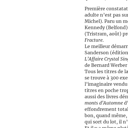
Première constatati
adulte n’est pas sur
Michel). Paru un mo
Kennedy (Belfond) 
(Tristram, août) p
Fracture
.
Le meilleur démarrag
Sanderson (édition
L’Affaire Crystal Sin
de Bernard Werber 
Tous les titres de 
se trouve à 300 exe
l’imaginaire vendu 
titres en poche trop
aussi des livres dé
monts d’Automne
d’
effondrement total 
bon, quand même, à 
qui sort du lot, il