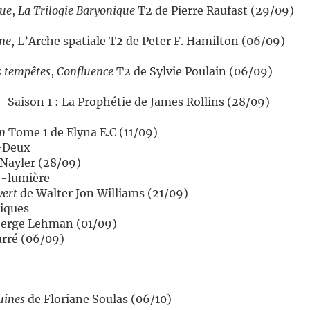
tue
,
La Trilogie Baryonique
T2 de Pierre Raufast (29/09)
ine
, L’Arche spatiale T2 de Peter F. Hamilton (06/09)
es tempêtes
,
Confluence
T2 de Sylvie Poulain (06/09)
 Saison 1 : La Prophétie de James Rollins (28/09)
n
Tome 1 de Elyna E.C (11/09)
e-Deux
Nayler (28/09)
e-lumière
vert
de Walter Jon Williams (21/09)
iques
erge Lehman (01/09)
arré (06/09)
uines
de Floriane Soulas (06/10)