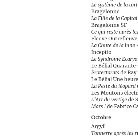
Le système de la tor
Bragelonne
La Fille de la Capita
Bragelonne SF
Ce qui reste après l
Fleuve Outrefleuve
La Chute de la lune
–
Inceptio
Le Syndrôme Ecaryo
Le Bélial Quarant
Protectorats
de Ray 
Le Bélial Une heur
La Peste du léopard 
Les Moutons électr
L’Art du vertige
de S
Mars !
de Fabrice C
Octobre
Argyll
Tonnerre après les r