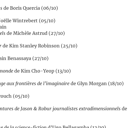
ns
de Boris Quercia (06/10)
Joëlle Wintrebert (05/10)
ain
els
de Michèle Astrud (27/10)
r
de Kim Stanley Robinson (25/10)
in Benassaya (27/10)
 monde
de Kim Cho-Yeop (13/10)
age aux frontières de l’imaginaire
de Glyn Morgan (18/10)
rouch (05/10)
ntures de Jason & Robur journalistes extradimensionnels
de 
e de la science-fiction
d’Ugo Bellagamba (12/10)