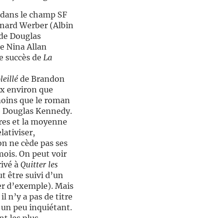
u dans le champ SF
nard Werber (Albin
de Douglas
e Nina Allan
e succès de
La
leillé
de Brandon
ux environ que
s moins que le roman
de Douglas Kennedy.
ires et la moyenne
lativiser,
 on ne cède pas ses
 mois. On peut voir
rivé à
Quitter les
t être suivi d’un
ter d’exemple). Mais
 n’y a pas de titre
t un peu inquiétant.