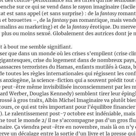
ôt des contre-performance sur les titres qui me semblaien
penche sur ce qui se vend dans le rayon imaginaire (facile
at est sans appel (et sans surprise) : de la
fantasy
romanti
 et brouettes –, de la
fantasy
pas romantique, mais ven
ts malins au marketing) et de la
fantasy
érotique. Du mervei
plus ou moins sexué. Globalement des autrices dont je n
t à bout me semble signifiant.
ser que dans un monde où les crises s’empilent (crise cl
gigantesques, crise du logement dans de nombreux pays, i
assacres terroristes du Hamas, enfants mutilés à Gaza, b
e toutes les règles internationales qui régissent les con
anxiogène, la science-fiction qui a souvent prédit tout 
re peut-être même invisibilisée inconsciemment par les m
nard Werber, Douglas Kennedy) semblent tirer leur épingl
ossé à gros traits, Albin Michel Imaginaire va plutôt bie
tours, ce qui est très important pour l’équilibre financie
. Le ralentissement post-7 octobre est indéniable, mais
ouche tout le monde 2/ il ne s’accompagne pas d’un gros flu
naire. Ça viendra peut-être en novembre, mais là on n’y
ve un décalage entre la sortie d’un livre et la presse qui 