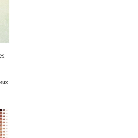
es
ieux