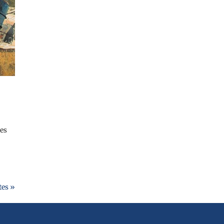
les
tes »