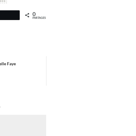
0
PARTAGES
elle Faye
*