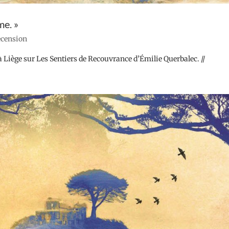
me. »
recension
oë à Liège sur Les Sentiers de Recouvrance d’Émilie Querbalec. //