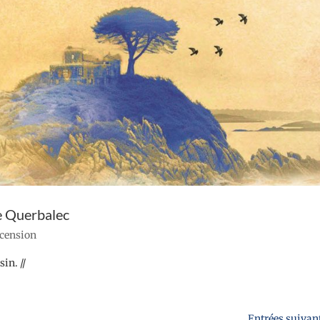
e Querbalec
ecension
in. //
Entrées suivan