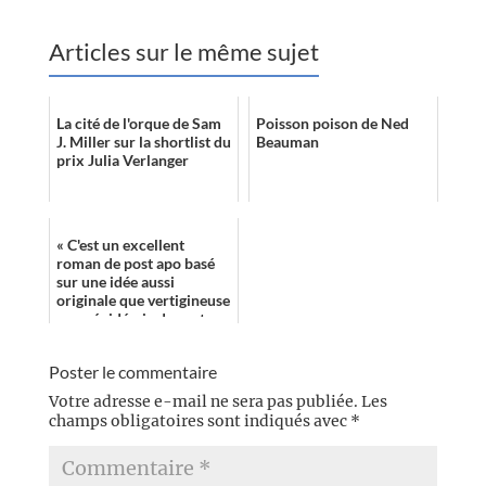
Articles sur le même sujet
La cité de l'orque de Sam
Poisson poison de Ned
J. Miller sur la shortlist du
Beauman
prix Julia Verlanger
« C'est un excellent
roman de post apo basé
sur une idée aussi
originale que vertigineuse
: une épidémie de perte
d'ombres qui génère une
perte de mém...
Poster le commentaire
Votre adresse e-mail ne sera pas publiée.
Les
champs obligatoires sont indiqués avec
*