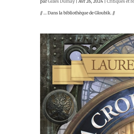
par
Gilles Dumay
|
Avr 26, 2024
|
Critiques et 
// … Dans la bibliothèque de Gloubik. //