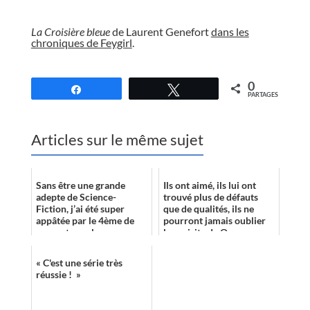
//
La Croisière bleue
de Laurent Genefort
dans les
chroniques de Feygirl
.
//
0
Partagez
Tweetez
PARTAGES
Articles sur le même sujet
Sans être une grande
Ils ont aimé, ils lui ont
adepte de Science-
trouvé plus de défauts
Fiction, j’ai été super
que de qualités, ils ne
appâtée par le 4ème de
pourront jamais oublier
couverture –le voyage
leur visite de Qaanaaq...
dans le temps peut-être
Les blogueurs vous
😉. C’était comme u...
parlent ...
« C'est une série très
réussie ! »