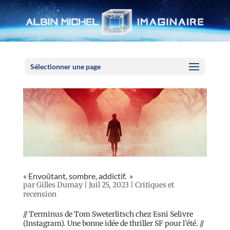
Panneau de gestion des cookies
Sélectionner une page
« Envoûtant, sombre, addictif. »
par
Gilles Dumay
|
Juil 25, 2023
|
Critiques et
recension
// Terminus de Tom Sweterlitsch chez Esni Selivre
(Instagram). Une bonne idée de thriller SF pour l’été. //