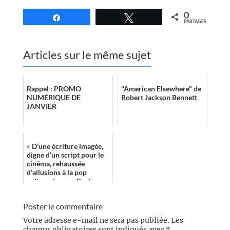
0
Partagez
Tweetez
PARTAGES
Articles sur le même sujet
Rappel : PROMO
"American Elsewhere" de
NUMÉRIQUE DE
Robert Jackson Bennett
JANVIER
« D’une écriture imagée,
digne d’un script pour le
cinéma, rehaussée
d’allusions à la pop
culture, Lauren Beukes
déroule un récit nerveux
où l’on s’at...
Poster le commentaire
Votre adresse e-mail ne sera pas publiée.
Les
champs obligatoires sont indiqués avec
*