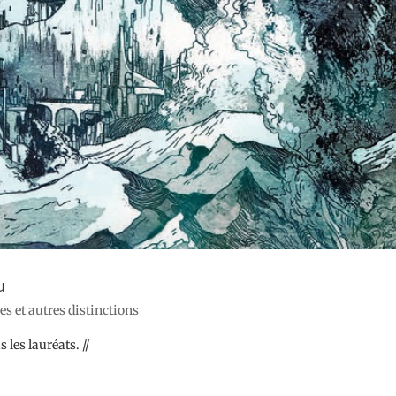
u
res et autres distinctions
 les lauréats. //