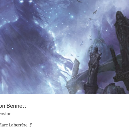
son Bennett
cension
Marc Laherrère. //