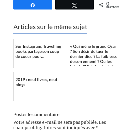
0
Partagez
Tweetez
PARTAGES
Articles sur le même sujet
Sur Instagram, Travelling
« Qui mène le grand Qsar
books partage son coup
? Son désir de tuer le
de coeur pour...
dernier dieu ? La faiblesse
de son ennemi ? Ou les
lois de l’Histoire dont il
ne serait lui aussi que ...
2019 : neuf livres, neuf
blogs
Poster le commentaire
Votre adresse e-mail ne sera pas publiée.
Les
champs obligatoires sont indiqués avec
*