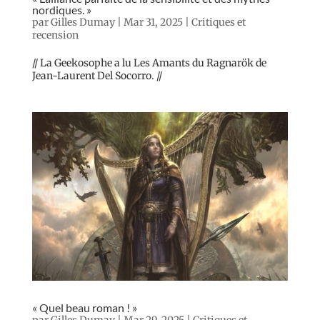
nordiques. »
par
Gilles Dumay
|
Mar 31, 2025
|
Critiques et
recension
// La Geekosophe a lu Les Amants du Ragnarök de
Jean-Laurent Del Socorro. //
« Quel beau roman ! »
par
Gilles Dumay
|
Mar 29, 2025
|
Critiques et