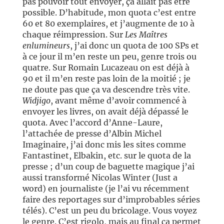
pas pouvoir tout envoyer, ça allait pas être
possible. D’habitude, mon quota c’est entre
60 et 80 exemplaires, et j’augmente de 10 à
chaque réimpression. Sur
Les Maîtres
enlumineurs
, j’ai donc un quota de 100 SPs et
à ce jour il m’en reste un peu, genre trois ou
quatre. Sur Romain Lucazeau on est déjà à
90 et il m’en reste pas loin de la moitié ; je
ne doute pas que ça va descendre très vite.
Widjigo
, avant même d’avoir commencé à
envoyer les livres, on avait déjà dépassé le
quota. Avec l’accord d’Anne-Laure,
l’attachée de presse d’Albin Michel
Imaginaire, j’ai donc mis les sites comme
Fantastinet, Elbakin, etc. sur le quota de la
presse ; d’un coup de baguette magique j’ai
aussi transformé Nicolas Winter (Just a
word) en journaliste (je l’ai vu récemment
faire des reportages sur d’improbables séries
télés). C’est un peu du bricolage. Vous voyez
le genre. C’est rigolo, mais au final ça permet