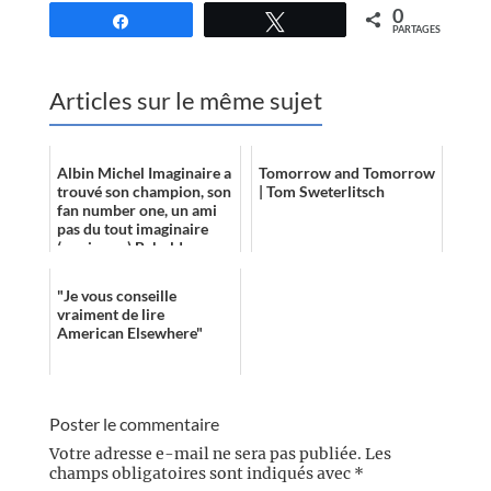
0
Partagez
Tweetez
PARTAGES
Articles sur le même sujet
Albin Michel Imaginaire a
Tomorrow and Tomorrow
trouvé son champion, son
| Tom Sweterlitsch
fan number one, un ami
pas du tout imaginaire
(quoique...) Behold
Corn8lius !
"Je vous conseille
vraiment de lire
American Elsewhere"
Poster le commentaire
Votre adresse e-mail ne sera pas publiée.
Les
champs obligatoires sont indiqués avec
*