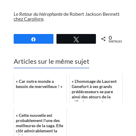
//
Le Retour du hiérophante
de Robert Jackson Bennett
chez Carolivre
.
//
0
Partagez
Tweetez
PARTAGES
Articles sur le même sujet
« Car notre monde a
« L'hommage de Laurent
besoin de merveilleux ! »
Genefort à ses grands
prédécesseurs se pare
ainsi des atours de la
réflexion sur notre
époque comme il sied à
un ouvrage de sci...
« Cette nouvelle est
probablement l'une des
meilleures de la saga. Elle
clôt admirablement la
série... »