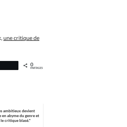
k,
une critique de
0
PARTAGES
s ambitieux devient
e en abyme du genre et
e critique blasé."