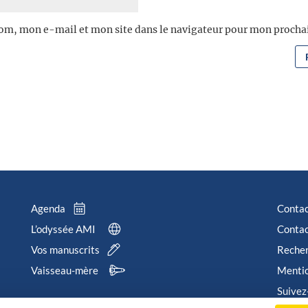
om, mon e-mail et mon site dans le navigateur pour mon proch
Agenda
Conta
L’odyssée AMI
Contac
Vos manuscrits
Reche
Vaisseau-mère
Mentio
Suivez