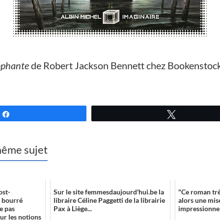
ophante
de Robert Jackson Bennett chez Bookenstoc
Partagez
Tweetez
 même sujet
ost-
Sur le site femmesdaujourd'hui.be la
"Ce roman trè
, bourré
libraire Céline Paggetti de la librairie
alors une mis
e pas
Pax à Liège...
impressionne l
sur les notions