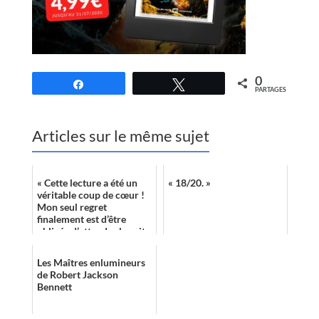
0
Partagez
Tweetez
PARTAGES
Articles sur le même sujet
« Cette lecture a été un
« 18/20. »
véritable coup de cœur !
Mon seul regret
finalement est d’être
obligée d’attendre la suite
… À lire absolument ! »
Les Maîtres enlumineurs
de Robert Jackson
Bennett