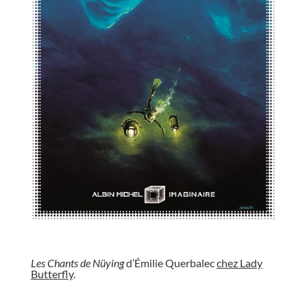
//
Les Chants de Nüying
d’Émilie Querbalec
chez Lady
Butterfly
.
//