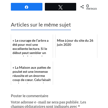
0
Partagez
Tweetez
PARTAGES
Articles sur le même sujet
« Le courage de l’arbre a
Mise à jour du site du 26
été pour moi une
juin 2020
excellente lecture. Si le
début peut sembler un
peu ardu, le temps de
s’approprier l’univers et
les termes ...
« La Maison aux pattes de
poulet est une immense
réussite et un énorme
coup de cœur. Cela faisait
quelques temps que je
n’avais pas éprouvé
autant de ...
Poster le commentaire
Votre adresse e-mail ne sera pas publiée.
Les
champs obligatoires sont indiqués avec
*