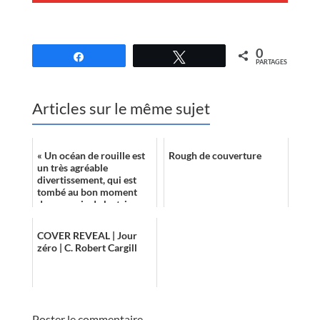
//
0
Partagez
Tweetez
PARTAGES
Articles sur le même sujet
« Un océan de rouille est
Rough de couverture
un très agréable
divertissement, qui est
tombé au bon moment
dans ma vie de lectrice,
car j’avais besoin de me
changer les i...
COVER REVEAL | Jour
zéro | C. Robert Cargill
Poster le commentaire