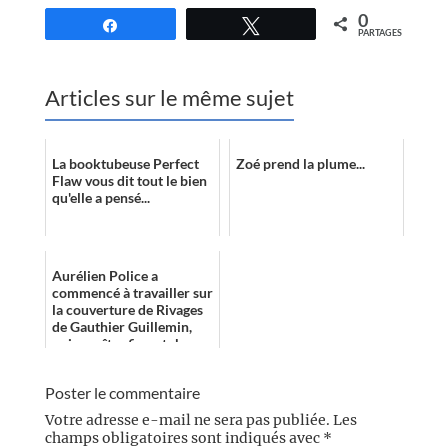
0
Partagez
Tweetez
PARTAGES
Articles sur le même sujet
La booktubeuse Perfect
Zoé prend la plume...
Flaw vous dit tout le bien
qu'elle a pensé...
Aurélien Police a
commencé à travailler sur
la couverture de Rivages
de Gauthier Guillemin,
qui paraîtra fin octobre
2019.
Poster le commentaire
Votre adresse e-mail ne sera pas publiée.
Les
champs obligatoires sont indiqués avec
*