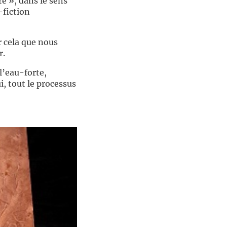
e », dans le sens
-fiction
r cela que nous
r.
 l’eau-forte,
i, tout le processus