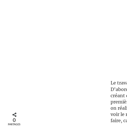
Le trav
D’abord
créant 
premièr
on réal
voir le
0
faire, c
PARTAGES