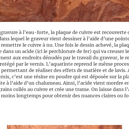
 gravure à l’eau-forte, la plaque de cuivre est recouverte
dans lequel le graveur vient dessiner à l’aide d’une point
 remettre le cuivre à nu. Une fois le dessin achevé, la pla
 dans un acide (ici le perchlorure de fer) qui va creuser le
ent aux endroits dénudés par le travail du graveur, le r
rotégé par le vernis. L’aquatinte reprend le même proce
 permettant de réaliser des effets de matière et de lavis. 
rnis, c’est une résine en poudre qui est déposée sur la p
ite à l’aide d’un chalumeau. Ainsi, l’acide vient mordre e
grains collés au cuivre et crée une trame. On laisse dans l’
 moins longtemps pour obtenir des nuances claires ou fo