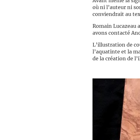
Avant même la signa
où ni l’auteur ni s
conviendrait au tex
Romain Lucazeau av
avons contacté Anou
L’illustration de co
l’aquatinte et la m
de la création de l’i