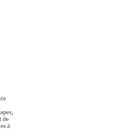
nte
a
tapes,
t de
hes à