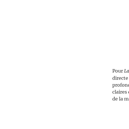
Pour
La
directe
profond
claires
de la m