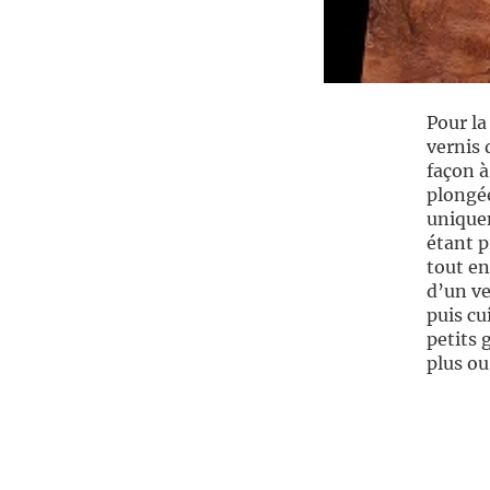
Pour la
vernis 
façon à
plongée
uniquem
étant p
tout en
d’un ve
puis cu
petits 
plus ou