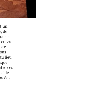
 d’un
e, de
que est
 cuivre
este
ssus
Au lieu
laque
ntre ces
acide
ncées.